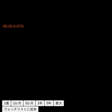
$109.20
0
-$0.06
-0.05%
先週
1週
1か月
3か月
1年
5年
最大
ウォッチリストに追加