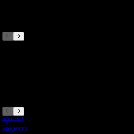
配当
-
競合他社
このリストは最近の市場イベントに基づく分析です。投資推
奨ではありません。
概要
Show more...
CEO
上場銘柄
NASDAQ
US
ABWUXXX