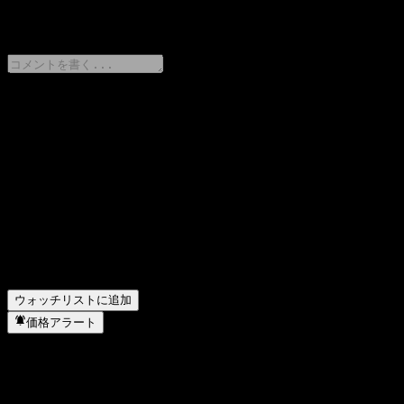
0 Comments
意見をシェア
FAQ
ABWUXXXの株価は今日いくらですか？
▼
ABWUXXXの株式ティッカーは何ですか？
▼
ABWUXXXの株価は上昇していますか？
▼
ABWUXXX はどのセクターに属していますか？
▼
ABWUXXX はいつ株式分割を実施しましたか？
▼
ウォッチリストに追加
価格アラート