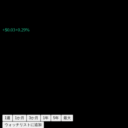
$10.36
0
+$0.03
+0.29%
先週
1週
1か月
3か月
1年
5年
最大
ウォッチリストに追加