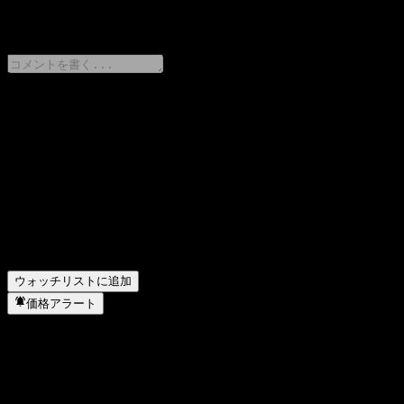
0 Comments
意見をシェア
FAQ
ABXULXXの株価は今日いくらですか？
▼
ABXULXXの株式ティッカーは何ですか？
▼
ABXULXX はどのセクターに属していますか？
▼
ABXULXX はいつ株式分割を実施しましたか？
▼
ウォッチリストに追加
価格アラート