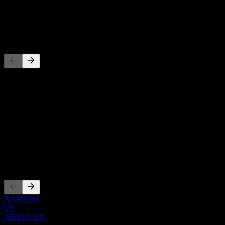
配当
-
競合他社
このリストは最近の市場イベントに基づく分析です。投資推
奨ではありません。
概要
Show more...
CEO
上場銘柄
NASDAQ
US
ABXULXX