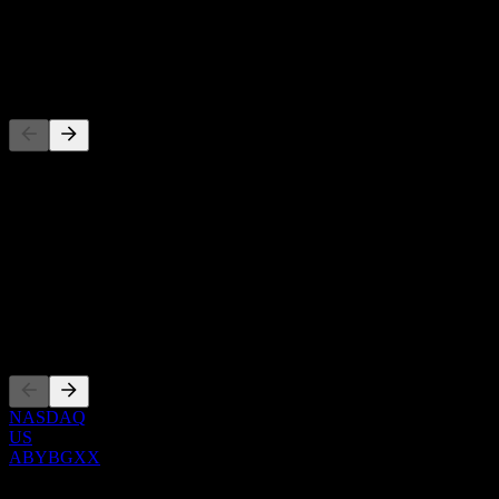
配当
-
競合他社
このリストは最近の市場イベントに基づく分析です。投資推
概要
Show more...
CEO
上場銘柄
NASDAQ
US
ABYBGXX