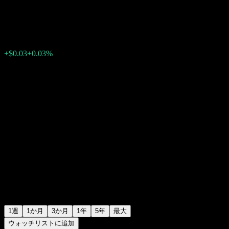
$113.37
0
+$0.03
+0.03%
先週
1週
1か月
3か月
1年
5年
最大
ウォッチリストに追加