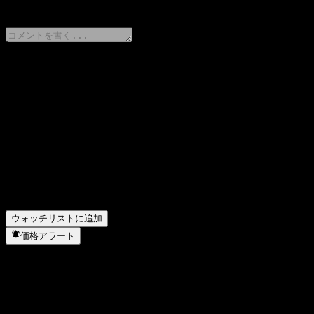
0 Comments
意見をシェア
FAQ
Barclays Bank Autocallable Snowball Worst Of Bar
Barclays Bank Autocallable Snowball Worst Of Bar
Barclays Bank Autocallable Snowball Worst Of Bar
Barclays Bank Autocallable Snowball Worst Of Ba
Barclays Bank Autocallable Snowball Worst Of Ba
ウォッチリストに追加
価格アラート