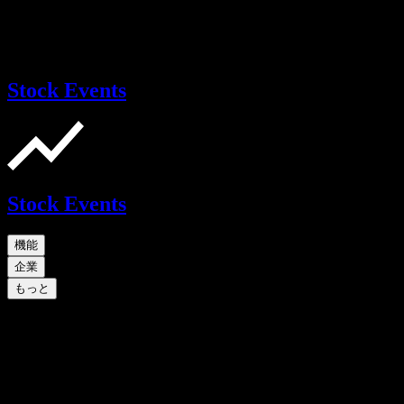
Stock Events
Stock Events
機能
企業
もっと