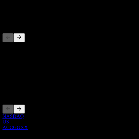
配当
-
競合他社
このリストは最近の市場イベントに基づく分析です。投資推
概要
Show more...
CEO
上場銘柄
NASDAQ
US
ACCGOXX