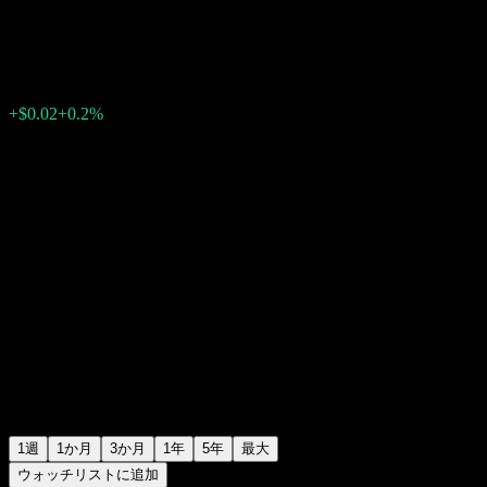
$9.90
0
+$0.02
+0.2%
先週
1週
1か月
3か月
1年
5年
最大
ウォッチリストに追加