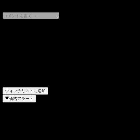
0 Comments
意見をシェア
FAQ
UBS London Branch Autocallable Contingent Interes
UBS London Branch Autocallable Contingent Intere
UBS London Branch Autocallable Contingent Intere
UBS London Branch Autocallable Contingent Intere
ウォッチリストに追加
価格アラート