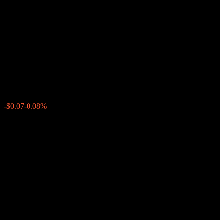
Contingent Interest Worst Of
Fully Principally Protected
Note ACDGJXX
$83.35
0
-$0.07
-0.08%
先週