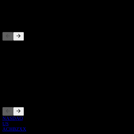
配当
-
競合他社
このリストは最近の市場イベントに基づく分析です。投資推
奨ではありません。
概要
Show more...
CEO
上場銘柄
NASDAQ
US
ACHBZXX