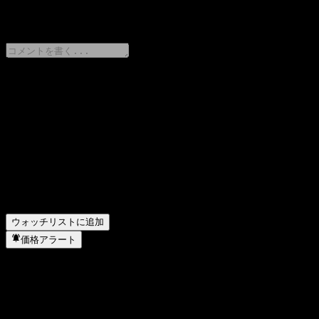
0 Comments
意見をシェア
FAQ
ACHBZXXの株価は今日いくらですか？
▼
ACHBZXXの株式ティッカーは何ですか？
▼
ACHBZXX はどのセクターに属していますか？
▼
ACHBZXX はいつ株式分割を実施しましたか？
▼
ウォッチリストに追加
価格アラート