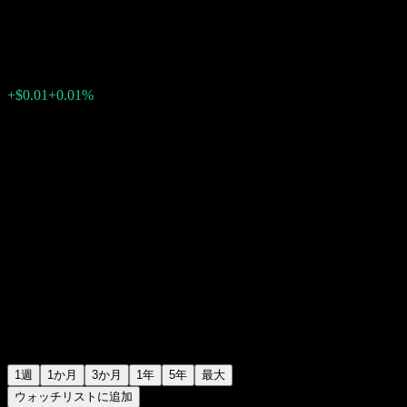
$106.68
0
+$0.01
+0.01%
先週
1週
1か月
3か月
1年
5年
最大
ウォッチリストに追加