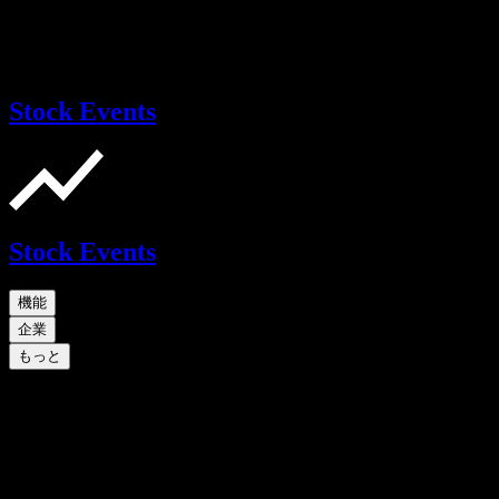
Stock Events
Stock Events
機能
企業
もっと