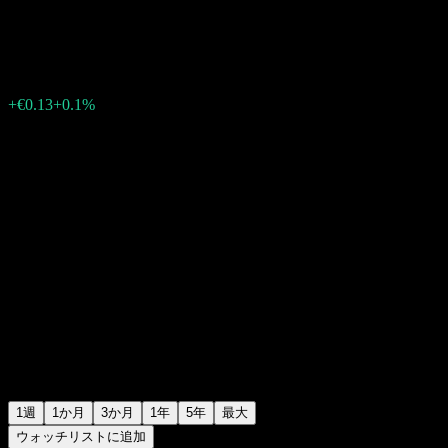
€133.24
0
+€0.13
+0.1%
先週
1週
1か月
3か月
1年
5年
最大
ウォッチリストに追加