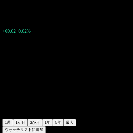
€119.03
0
+€0.02
+0.02%
先週
1週
1か月
3か月
1年
5年
最大
ウォッチリストに追加