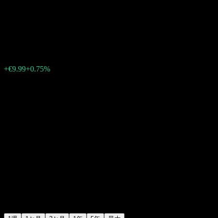
Wertsicherung I T
€1,350.54
0
+€9.99
+0.75%
先週