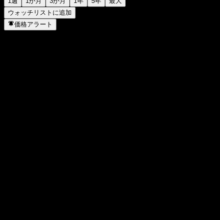
1週
1か月
3か月
1年
5年
最大
ウォッチリストに追加
価格アラート
統計
日中高値
1,350.54
日中安値
1,350.54
52週高値
1,350.54
52週安値
1,231.63
出来高
-
平均出来高
-
時価総額
0
PER
-