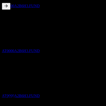
推定
AT0000A2B6H3.FUND
1.34
%
配当利回り
Feb 26
€18.11
Feb 25
配当落ち
€19.27
21
Feb 24
FEB
28
HYPO Vorarlberg Dynamik Wertsicherung I T
€2.57
Feb 23
推定
AT0000A2B6H3.FUND
€5.59
Feb 22
€21.94
10年成長
該当なし
配当金支払い
5年成長
21
87.91%
FEB
28
3年成長
HYPO Vorarlberg Dynamik Wertsicherung I T
47.94%
推定
AT0000A2B6H3.FUND
1年成長
-5.99%