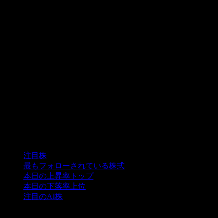
コレクション
注目株
最もフォローされている株式
本日の上昇率トップ
本日の下落率上位
注目のAI株
機能