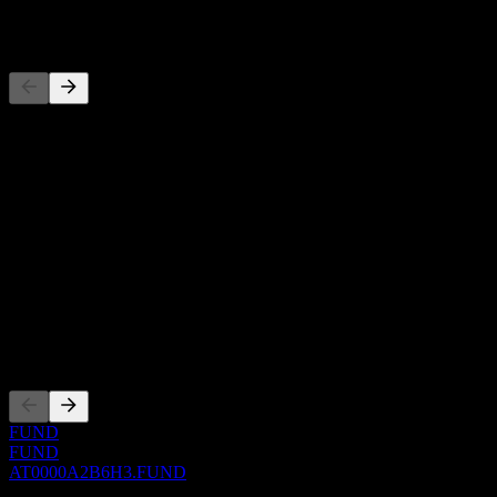
競合他社
このリストは最近の市場イベントに基づく分析です。投資推
奨ではありません。
概要
Show more...
CEO
ISIN
AT0000A2B6H3
上場銘柄
FUND
FUND
AT0000A2B6H3.FUND