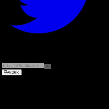
©
2026
Stock Events GmbH
AIに聞く