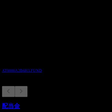
配当利回り
1.34%
配当
18.11
今後
配当落ち
22
FEB
27
HYPO Vorarlberg Dynamik Wertsicherung I T
推定
AT0000A2B6H3.FUND
配当金支払い
22
配当金
FEB
27
HYPO Vorarlberg Dynamik Wertsicherung I T