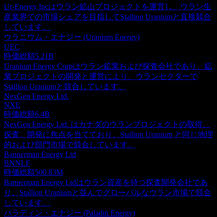
Ur-Energy Incはウラン鉱山プロジェクトを運営し、ウラン生
産業界での市場シェアを目指してStallion Uraniumと直接競合
しています。
ウラニウム・エナジー (Uranium Energy)
UEC
時価総額
5.21B
Uranium Energy Corpはウラン鉱業および探査会社であり、鉱
業プロジェクトの開発と運営により、ウランセクターで
Stallion Uraniumと競合しています。
NexGen Energy Ltd.
NXE
時価総額
6.4B
NexGen Energy Ltd. はカナダのウランプロジェクトの取得、
探査、開発に焦点を当てており、Stallion Uranium と同じ地理
的および部門市場で競合しています。
Bannerman Energy Ltd
BNNLF
時価総額
500.83M
Bannerman Energy Ltdはウラン資産を持つ探査開発会社であ
り、Stallion Uraniumと並んでグローバルなウラン市場で競合
しています。
パラディン・エナジー (Paladin Energy)