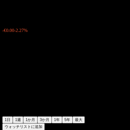
€0.129000
27
-€0.00
-2.27%
06:01 今日
1日
1週
1か月
3か月
1年
5年
最大
ウォッチリストに追加