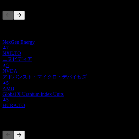
このリストは、B76.MU をフォローしているStock Eventsユー
ザーのウォッチリストに基づいています。投資推奨ではあり
ません。
NexGen Energy
7
NXE.TO
エヌビディア
5
NVDA
アドバンスト・マイクロ・デバイセズ
5
AMD
Global X Uranium Index Units
5
HURA.TO
競合他社