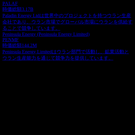
PALAF
時価総額
3.17B
Paladin Energy Ltdは世界中のプロジェクトを持つウラン生産
会社であり、ウラン市場でグローバル市場にウランを供給す
ることで競争しています。
Peninsula Energy (Peninsula Energy Limited)
PENMF
時価総額
144.2M
Peninsula Energy Limitedはウラン部門で活動し、鉱業活動と
ウラン生産能力を通じて競争力を提供しています。
概要
Stallion Uraniumは、米国およびカナダ全域で鉱物資源の取得
および探査を積極的に展開している企業です。同社は主にウ
ランおよび金の鉱床の特定に注力しています。主要資産の一
Show more...
つとして、アイダホ州バレー郡に位置するHorse Heavenプロ
CEO
ジェクトの完全な所有権を保有しています。この物件は699
ISIN
の採掘権を含み、面積は14,374エーカーに及びます。さら
CA8529192087
に、同社はネバダ州の非常に生産性の高いBattle Mountain-
Eurekaトレンドに戦略的に位置する、950ヘクタールにわた
上場銘柄