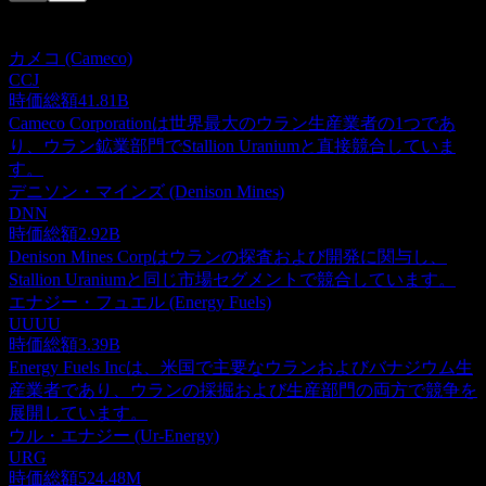
このリストは最近の市場イベントに基づく分析です。投資推
奨ではありません。
カメコ (Cameco)
CCJ
時価総額
41.81B
Cameco Corporationは世界最大のウラン生産業者の1つであ
り、ウラン鉱業部門でStallion Uraniumと直接競合していま
す。
デニソン・マインズ (Denison Mines)
DNN
時価総額
2.92B
Denison Mines Corpはウランの探査および開発に関与し、
Stallion Uraniumと同じ市場セグメントで競合しています。
エナジー・フュエル (Energy Fuels)
UUUU
時価総額
3.39B
Energy Fuels Incは、米国で主要なウランおよびバナジウム生
産業者であり、ウランの採掘および生産部門の両方で競争を
展開しています。
ウル・エナジー (Ur-Energy)
URG
時価総額
524.48M