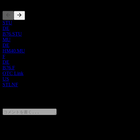
る117の採掘権で構成されるRichmond Mountainプロジェクト
の権益100%を取得するオプションを保有しています。カナ
ダでは、サスカチュワン州のアサバスカ盆地内にある8つの
異なるプロジェクトを完全に管理しており、23の鉱物権が合
STU
計78,831ヘクタールの広大なエリアをカバーしています。
DE
B76.STU
2011年に設立され、カナダのバンクーバーに本社を置く同社
MU
は、2023年10月に旧社名のStallion Discoveries Corp.から現在
DE
のStallion Uranium Corp.へと社名を変更しました。
HM40.MU
F
DE
B76.F
OTC Link
US
STLNF
0 Comments
意見をシェア