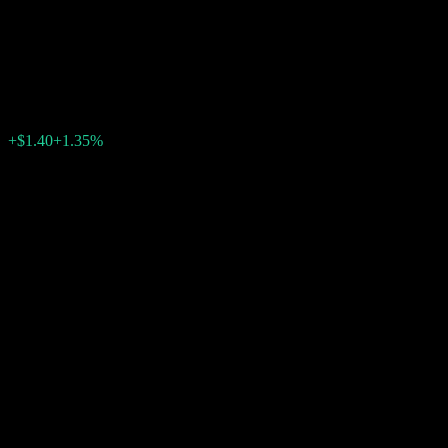
Canada ETF
$104.90
83
+$1.40
+1.35%
Wednesday 20:00
+$0.00
+0%
Wednesday 20:10
時間外取引