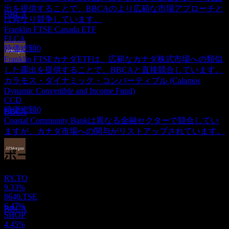
出を提供することで、BBCAのより広範な市場アプローチと
推定
BBCA
は異なり競争しています。
Franklin FTSE Canada ETF
FLCA
時価総額
0
Franklin FTSEカナダETFは、広範なカナダ株式市場への類似
配当金支払い
した露出を提供することで、BBCAと直接競合しています。
24
カラモス・ダイナミック・コンバーティブル (Calamos
SEP
27
Dynamic Convertible and Income Fund)
JPMorgan BetaBuilders Canada ETF
CCD
推定
時価総額
0
BBCA
Coastal Community Bankは異なる金融セクターで競合してい
ますが、カナダ市場への関与がリストアップされています。
ポートフォリオ
配当落ち
23
RY.TO
DEC
27
9.33%
JPMorgan BetaBuilders Canada ETF
8640.TSE
推定
6.47%
BBCA
SHOP
4.45%