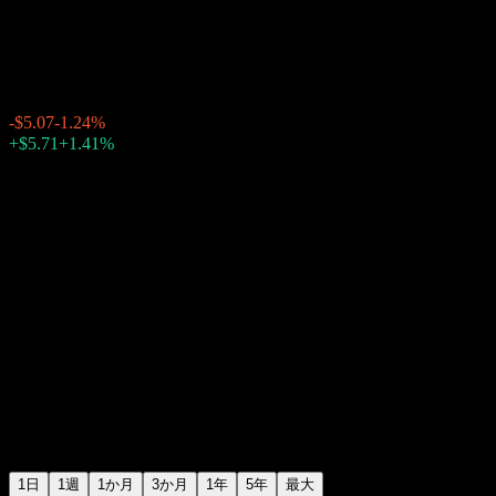
シエナ (CIENA)
$403.76
396
-$5.07
-1.24%
Thursday 20:00
+$5.71
+1.41%
Thursday 23:59
時間外取引
1日
1週
1か月
3か月
1年
5年
最大