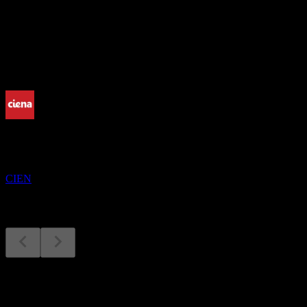
-
配当
-
今後
決算
3
SEP
シエナ (CIENA)
CIEN
決算