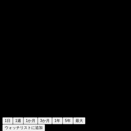
0
444
+$0.00
+0%
00:00 今日
1日
1週
1か月
3か月
1年
5年
最大
ウォッチリストに追加