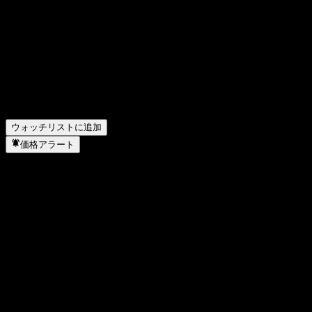
Dimensional Global ex US Core Equity Market UCITSの株価
は今日いくらですか？
▼
Dimensional Global ex US Core Equity Market UCITSの株式
ティッカーは何ですか？
▼
Dimensional Global ex US Core Equity Market UCITS はどの
セクターに属していますか？
▼
Dimensional Global ex US Core Equity Market UCITS はいつ
株式分割を実施しましたか？
▼
ウォッチリストに追加
価格アラート