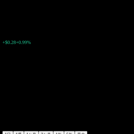
Core Equity Market UCITS
$28.18
0
+$0.28
+0.99%
15:19 今日