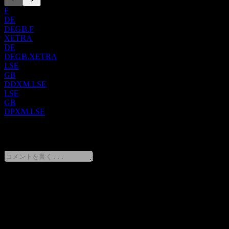
F
DE
DEGB.F
XETRA
DE
DEGB.XETRA
LSE
GB
DDXM.LSE
LSE
GB
DPXM.LSE
0 Comments
意見をシェア
FAQ