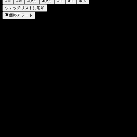
1日
1週
1か月
3か月
1年
5年
最大
ウォッチリストに追加
価格アラート
統計
日中高値
28.25
日中安値
28.14
52週高値
28.25
52週安値
24.35
出来高
749
平均出来高
2,121
時価総額
0
PER
-