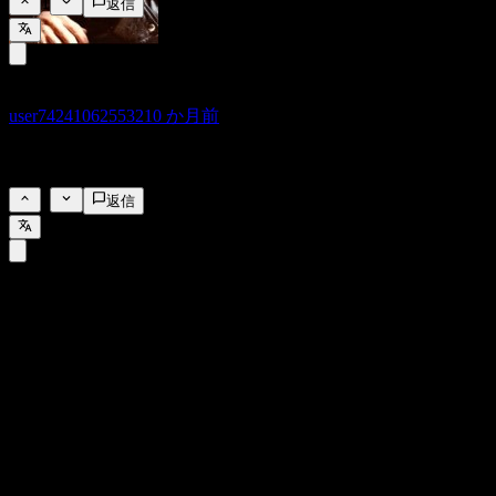
1
返信
user742410625532
10 か月前
買う時だ
1
返信
FAQ
ダウ (Dow)の株価は今日いくらですか？
▼
ダウ (Dow)の株式ティッカーは何ですか？
▼
ダウ (Dow)の株価は上昇していますか？
▼
ダウ (Dow) の時価総額は？
▼
ダウ (Dow)の次回の決算日はいつですか？
▼
ダウ (Dow) の前四半期の決算はどうでしたか？
▼
ダウ (Dow) の昨年の収益はどのくらいですか？
▼