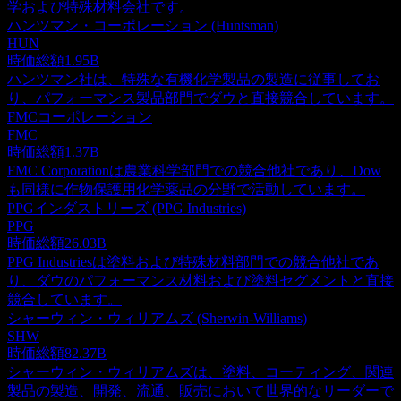
学および特殊材料会社です。
ハンツマン・コーポレーション (Huntsman)
HUN
時価総額
1.95B
ハンツマン社は、特殊な有機化学製品の製造に従事してお
り、パフォーマンス製品部門でダウと直接競合しています。
FMCコーポレーション
FMC
時価総額
1.37B
FMC Corporationは農業科学部門での競合他社であり、Dow
も同様に作物保護用化学薬品の分野で活動しています。
PPGインダストリーズ (PPG Industries)
PPG
時価総額
26.03B
PPG Industriesは塗料および特殊材料部門での競合他社であ
り、ダウのパフォーマンス材料および塗料セグメントと直接
競合しています。
シャーウィン・ウィリアムズ (Sherwin-Williams)
SHW
時価総額
82.37B
シャーウィン・ウィリアムズは、塗料、コーティング、関連
製品の製造、開発、流通、販売において世界的なリーダーで