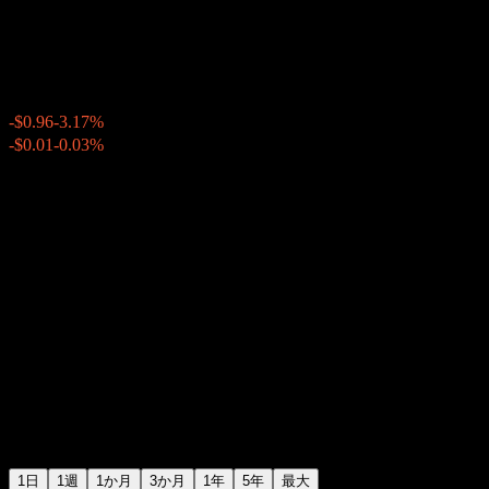
ダウ (Dow)
$29.34
3769
-$0.96
-3.17%
20:00 今日
-$0.01
-0.03%
21:02
時間外取引
1日
1週
1か月
3か月
1年
5年
最大