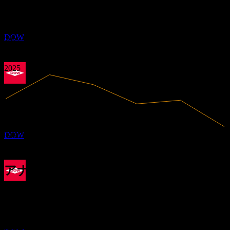
-6.56%
利益率
12
0.17
MAR
27
赤字
0.81
ダウ (Dow)
1.44
2020
2021
推定
DOW
2022
2023
2024
2025
配当落ち
31
MAY
27
ダウ (Dow)
推定
DOW
39.97B
売上高
-2.62B
純利益
アナリスト格付け
配当金支払い
37.23
平均目標株価
11
最高予想は 48.00 です。
JUN
27
過去6か月間の14件の評価に基づきます。これは投資推奨で
ダウ (Dow)
はありません。
推定