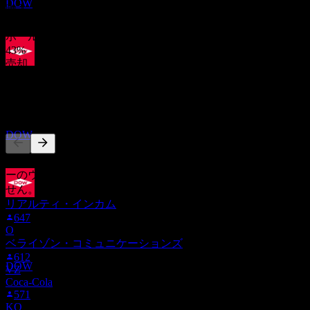
DOW
購入
50
%
ホールド
43
%
売却
配当落ち
7
%
30
AUG
27
他の人もフォロー中
ダウ (Dow)
推定
DOW
このリストは、DOW をフォローしているStock Eventsユーザ
ーのウォッチリストに基づいています。投資推奨ではありま
せん。
リアルティ・インカム
配当金支払い
647
10
O
SEP
27
ベライゾン・コミュニケーションズ
ダウ (Dow)
612
推定
DOW
VZ
Coca-Cola
571
KO