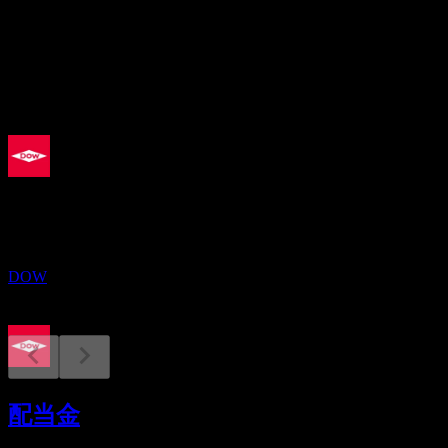
4.62%
配当
1.36
今後
配当落ち
31
AUG
ダウ (Dow)
推定
DOW
配当金支払い
11
配当金
SEP
ダウ (Dow)