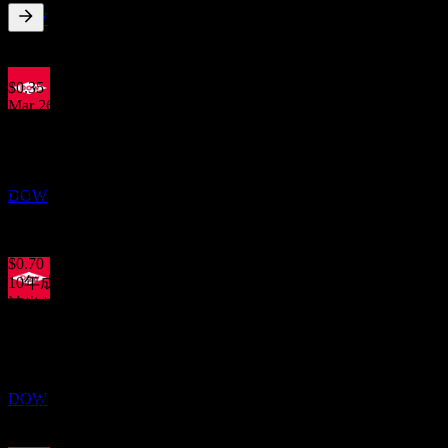
推定
DOW
4.62
%
配当利回り
Jun 26
$0.35
Mar 26
決算
$0.35
22
Dec 25
OCT
$0.35
ダウ (Dow)
Sep 25
DOW
$0.35
Jun 25
$0.70
10年成長
該当なし
配当落ち
5年成長
30
-12.94%
NOV
3年成長
ダウ (Dow)
-20.63%
推定
DOW
1年成長
-33.33%