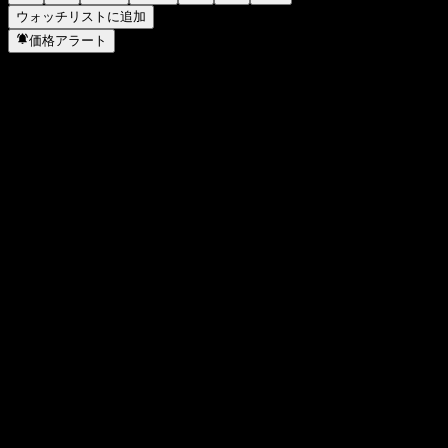
ウォッチリストに追加
価格アラート
統計
日中高値
29.94
日中安値
29.27
52週高値
42.74
52週安値
20.4
出来高
9,012,509
平均出来高
11,575,061
時価総額
21.19B
PER
-
配当利回り