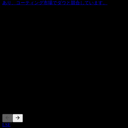
あり、コーティング市場でダウと競合しています。
概要
ダウ (Dow) は材料科学のグローバルリーダーであり、パッ
ケージング、インフラ開発、モビリティ、消費者製品などの
主要産業向けに多様なソリューションを提供しています。同
Show more...
社の事業範囲は、米国、カナダ、欧州、中東、アフリカ、イ
CEO
ンド、アジア太平洋、ラテンアメリカを含む数多くの地域に
Mr. James R. Fitterling
及んでいます。事業は主に、パッケージング＆スペシャリテ
従業員
ィプラスチックス、インダストリアル・インターミディエイ
36000
ツ＆インフラストラクチャー、パフォーマンスマテリアルズ
国
＆コーティングスの3つのセグメントで構成されています。
アメリカ合衆国
パッケージング＆スペシャリティプラスチックス部門は、エ
ISIN
チレン、プロピレン、芳香族などの基礎化学品に加え、ポリ
US2605571031
エチレン、ポリオレフィンエラストマー、エチレン酢酸ビニ
ル、エチレンプロピレンジエンモノマー（EPDM）ゴムなど
上場銘柄
の一連のポリマーの製造を担当しています。インダストリア
ル・インターミディエイツ＆インフラストラクチャー部門
は、エチレン・プロピレンオキシド、プロピレングリコー
LSE
ル、ポリエーテルポリオールから、芳香族イソシアネートや