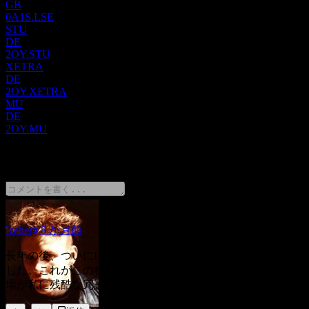
GB
包括的なポリウレタンシステムに至るまで、幅広い製品を提
0A1S.LSE
供しています。また、同部門はコーティング剤、接着剤、シ
STU
ーラント、エラストマー、複合材料に加え、苛性ソーダ、塩
DE
化エチレン、塩化ビニルモノマーなどの必須化学品も提供し
2OY.STU
ています。さらに、セルロースエーテル、再分散性ラテック
XETRA
DE
スパウダー、アクリルエマルションなどの特殊製品も供給し
2OY.XETRA
ています。パフォーマンスマテリアルズ＆コーティングス部
MU
門は、建築用および工業用の塗料・コーティングソリューシ
DE
ョンに焦点を当てており、メンテナンス、保護仕上げ、木
2OY.MU
材、金属パッケージング、道路標示、感熱紙、皮革製品な
ど、多様な用途に対応しています。このセグメントでは、高
2 Comments
性能シリコーン、特殊材料、およびシリコーン製造に必要な
原料や中間体も開発しています。中核となる材料科学の取り
組みに加え、ダウ (Dow) は損害保険および再保険事業にも
携わっています。同社は2018年に設立され、ミシガン州ミッ
ドランドに本社を置いています。
Iceberg
8 か月前
長年の後、ついにDOWの初めての株を23.20ドルで購入しま
した。これがこの株の絶対的な底だと確信していますが、市
場が私に残酷な冗談を言っているのかもしれません。