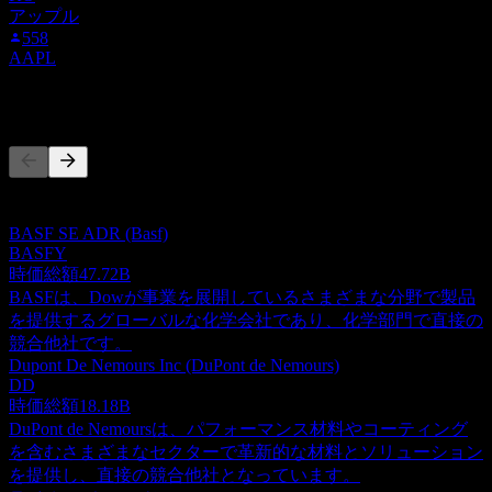
アップル
558
AAPL
競合他社
このリストは最近の市場イベントに基づく分析です。投資推
奨ではありません。
BASF SE ADR (Basf)
BASFY
時価総額
47.72B
BASFは、Dowが事業を展開しているさまざまな分野で製品
を提供するグローバルな化学会社であり、化学部門で直接の
競合他社です。
Dupont De Nemours Inc (DuPont de Nemours)
DD
時価総額
18.18B
DuPont de Nemoursは、パフォーマンス材料やコーティング
を含むさまざまなセクターで革新的な材料とソリューション
を提供し、直接の競合他社となっています。