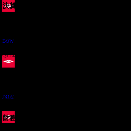
決算
配当金支払い
22
Oct
予想
11
Q1 2025
DEC
ダウ (Dow)
推定
Q2 2025
DOW
Q3 2025
配当落ち
Q4 2025
1
MAR
27
Q1 2026
予想EPS
ダウ (Dow)
0.747194
推定
DOW
実際のEPS
Q2 2026
該当なし
次へ
財務情報
配当金支払い
-0.46