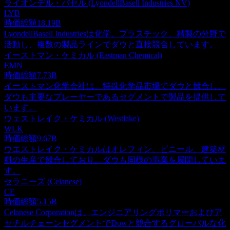
ライオンデル・バセル (LyondellBasell Industries NV)
LYB
時価総額
18.19B
LyondellBasell Industriesは化学、プラスチック、精製の分野で
活動し、複数の製品ラインでダウと直接競合しています。
イーストマン・ケミカル (Eastman Chemical)
EMN
時価総額
7.73B
イーストマン化学会社は、特殊化学品市場でダウと競合し、
ダウも主要なプレーヤーであるセグメントで製品を提供して
います。
ウェストレイク・ケミカル (Westlake)
WLK
時価総額
9.67B
ウエストレイク・ケミカルはオレフィン、ビニール、建築材
料の生産で競合しており、ダウも同様の事業を展開していま
す。
セラニーズ (Celanese)
CE
時価総額
5.15B
Celanese Corporationは、エンジニアリングポリマーおよびア
セチルチェーンセグメントでDowと競合するグローバルな化