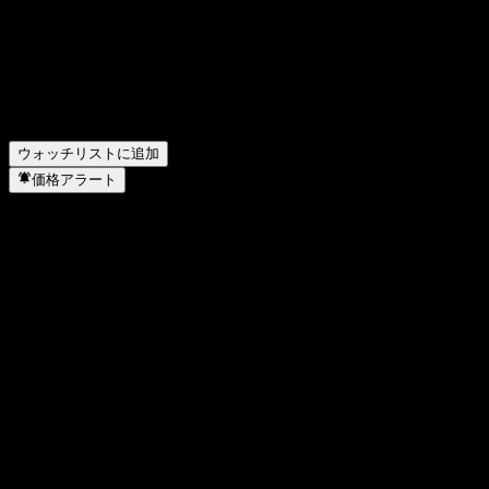
ダウ (Dow) の昨年の純利益はいくらですか？
▼
ダウ (Dow)は配当金を支払っていますか？
▼
ダウ (Dow) の従業員数は何人ですか？
▼
ダウ (Dow) はどのセクターに属していますか？
▼
ダウ (Dow) はいつ株式分割を実施しましたか？
▼
ダウ (Dow) の本社はどこですか？
▼
ウォッチリストに追加
価格アラート