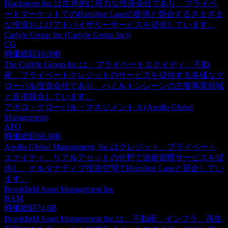
Blackstone Inc.は世界的に有力な投資会社であり、プライベ
ートマーケットでのHamilton Laneの提供と競合するさまざま
な投資およびアドバイザリーサービスを提供しています。
Carlyle Group Inc (Carlyle Group Inc))
CG
時価総額
16.09B
The Carlyle Group Inc.は、プライベートエクイティ、不動
産、プライベートクレジットのサービスを提供する多様なグ
ローバル投資会社であり、ハミルトンレーンの主要事業領域
と直接競合しています。
アポロ・グローバル・マネジメント A (Apollo Global
Management)
APO
時価総額
69.38B
Apollo Global Management, Inc.はクレジット、プライベート
エクイティ、リアルアセットの分野で資産管理サービスを提
供し、オルタナティブ投資空間でHamilton Laneと競合してい
ます。
Brookfield Asset Management Inc
BAM
時価総額
74.6B
Brookfield Asset Management Inc.は、不動産、インフラ、再生