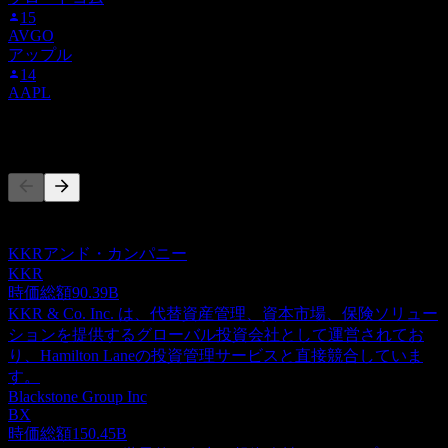
15
AVGO
アップル
14
AAPL
競合他社
このリストは最近の市場イベントに基づく分析です。投資推
奨ではありません。
KKRアンド・カンパニー
KKR
時価総額
90.39B
KKR & Co. Inc. は、代替資産管理、資本市場、保険ソリュー
ションを提供するグローバル投資会社として運営されてお
り、Hamilton Laneの投資管理サービスと直接競合していま
す。
Blackstone Group Inc
BX
時価総額
150.45B