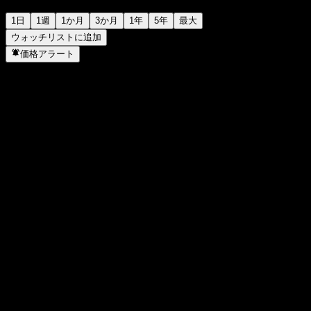
1日
1週
1か月
3か月
1年
5年
最大
ウォッチリストに追加
価格アラート
統計
日中高値
101.78
日中安値
98.24
52週高値
161.13
52週安値
71.88
出来高
669,678
平均出来高
915,955
時価総額
5.43B
PER