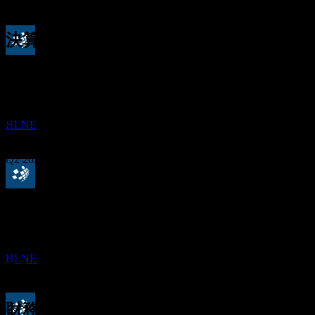
10.9%
決算
配当金支払い
10
Nov
予想
7
Q4 2024
JAN
27
ハミルトン・レーン (Hamilton Lane)
推定
Q1 2025
HLNE
Q2 2025
配当落ち
Q3 2025
22
MAR
27
Q4 2025
予想EPS
ハミルトン・レーン (Hamilton Lane)
1.6804
推定
HLNE
実際のEPS
Q2 2026
該当なし
次へ
財務情報