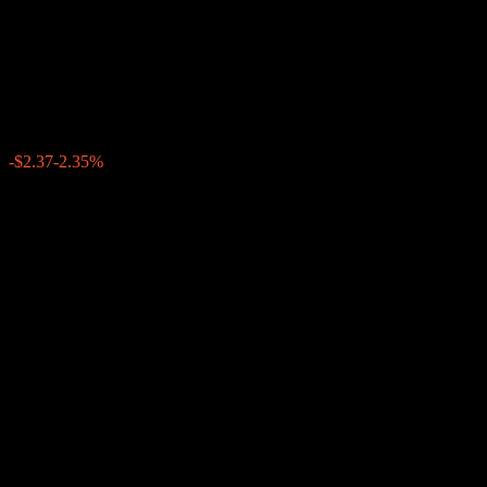
ハミルトン・レーン
(Hamilton Lane)
$98.44
47
-$2.37
-2.35%
20:00 今日
+$0.00
+0%
23:34
時間外取引