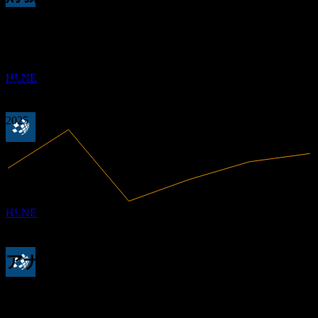
配当金支払い
0.99
32.83%
利益率
6
1.31
APR
27
利益あり
1.62
ハミルトン・レーン (Hamilton Lane)
1.94
2020
2021
推定
HLNE
2022
2023
2024
2025
配当落ち
18
JUN
27
ハミルトン・レーン (Hamilton Lane)
推定
HLNE
758.99M
売上高
249.18M
純利益
アナリスト格付け
配当金支払い
132.86
平均目標株価
7
最高予想は 182.00 です。
JUL
27