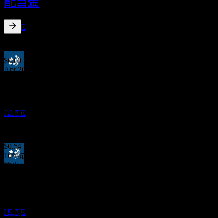
配当金
OCT
ハミルトン・レーン (Hamilton Lane)
推定
HLNE
2.44
%
配当利回り
Jul 26
$0.60
Apr 26
決算
$0.54
10
Jan 26
NOV
$0.54
ハミルトン・レーン (Hamilton Lane)
Oct 25
HLNE
$0.54
Jul 25
$0.54
10年成長
該当なし
配当落ち
5年成長
21
11.42%
DEC
3年成長
ハミルトン・レーン (Hamilton Lane)
10.49%
推定
HLNE
1年成長