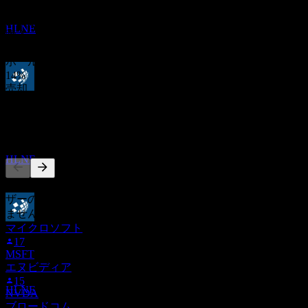
過去6か月間の7件の評価に基づきます。これは投資推奨では
ハミルトン・レーン (Hamilton Lane)
ありません。
推定
HLNE
購入
86
%
ホールド
14
%
売却
配当落ち
0
%
20
SEP
27
他の人もフォロー中
ハミルトン・レーン (Hamilton Lane)
推定
HLNE
このリストは、HLNE をフォローしているStock Eventsユー
ザーのウォッチリストに基づいています。投資推奨ではあり
ません。
マイクロソフト
配当金支払い
17
6
MSFT
OCT
27
エヌビディア
ハミルトン・レーン (Hamilton Lane)
15
推定
HLNE
NVDA
ブロードコム