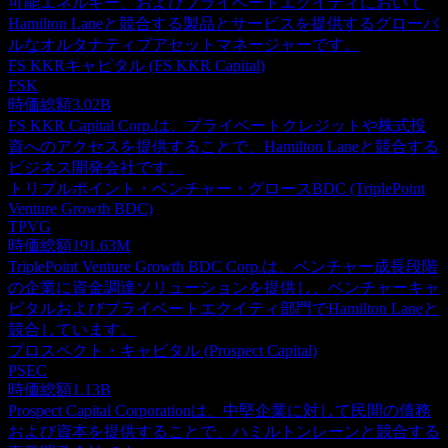
可能エネルギー、およびプライベートエクイティにおいて
Hamilton Laneと競合する製品とサービスを提供するグローバ
ルなオルタナティブアセットマネージャーです。
FS KKRキャピタル (FS KKR Capital)
FSK
時価総額
3.02B
FS KKR Capital Corp.は、プライベートクレジットや株式投
資へのアクセスを提供することで、Hamilton Laneと競合する
ビジネス開発会社です。
トリプルポイント・ベンチャー・グロースBDC (TriplePoint
Venture Growth BDC)
TPVG
時価総額
191.63M
TriplePoint Venture Growth BDC Corp.は、ベンチャー成長段階
の企業に資金調達ソリューションを提供し、ベンチャーキャ
ピタルおよびプライベートエクイティ部門でHamilton Laneと
競合しています。
プロスペクト・キャピタル (Prospect Capital)
PSEC
時価総額
1.13B
Prospect Capital Corporationは、中堅企業に対して民間の債務
および資本を提供することで、ハミルトンレーンと競合する