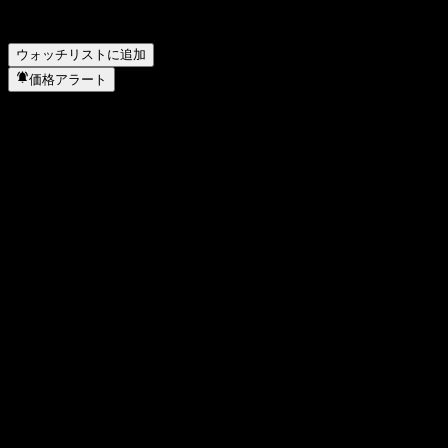
ハミルトン・レーン (Hamilton Lane) の本社はどこです
か？
▼
ウォッチリストに追加
価格アラート