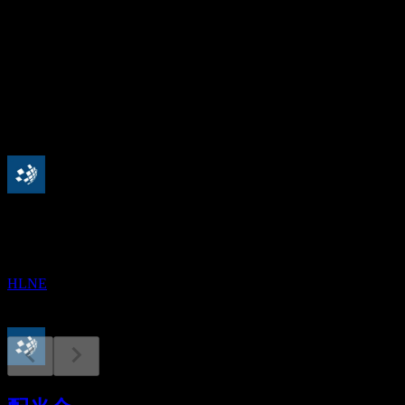
13.7
配当利回り
2.44%
配当
2.4
今後
配当落ち
21
SEP
ハミルトン・レーン (Hamilton Lane)
推定
HLNE
配当金支払い
6