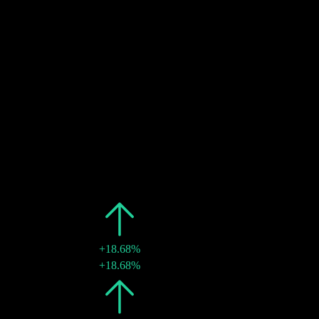
13
MAR
28
配当落ち
推定
17
MAR
28
配当金支払い
推定
過去
日付
金額
変化
2026
$4.74
+18.68%
16 3月 2026
$4.74
+18.68%
2025
$3.99