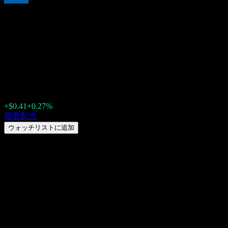
ノバルティス DRC (Novartis)
(NVS) 2026年の配当: 履歴、
配当落ち日 & 利回り
$154.85
+$0.41
+0.27%
Thursday 00:00
概要
配当
ウォッチリストに追加
配当利回り
3.07%
配当金額
$4.74
直近の配当落ち日
3月 11, 2026
最終支払日
3月 16, 2026