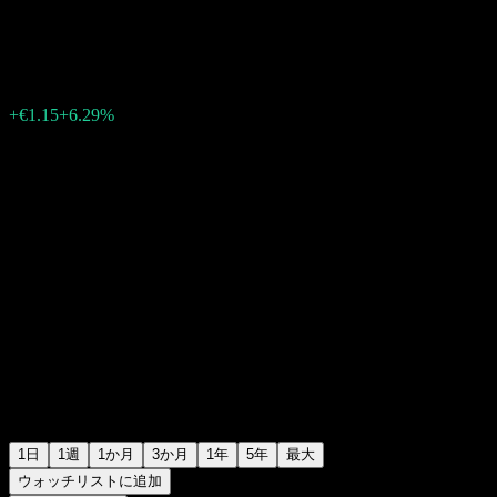
€19.38
446
+€1.15
+6.29%
Thursday 15:30
1日
1週
1か月
3か月
1年
5年
最大
ウォッチリストに追加