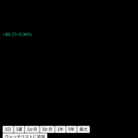
ファイザー (Pfizer)
$26.45
32148
+$0.25
+0.96%
14:38 今日
1日
1週
1か月
3か月
1年
5年
最大
ウォッチリストに追加