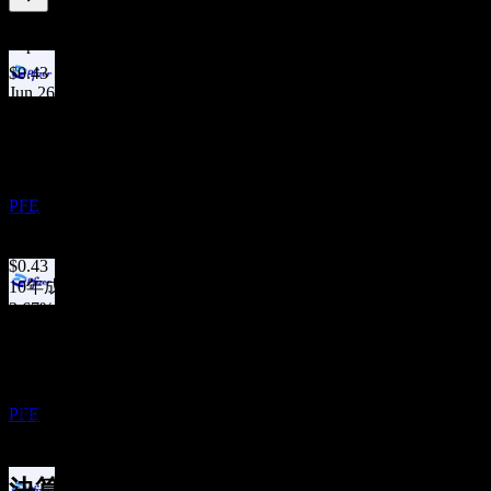
6.56
%
配当利回り
Sep 26
$0.43
Jun 26
配当落ち
$0.43
9
Mar 26
NOV
$0.43
ファイザー (Pfizer)
Dec 25
推定
PFE
$0.43
Sep 25
$0.43
10年成長
3.67%
配当金支払い
5年成長
1
1.97%
DEC
3年成長
ファイザー (Pfizer)
1.6%
推定
PFE
1年成長
該当なし
決算