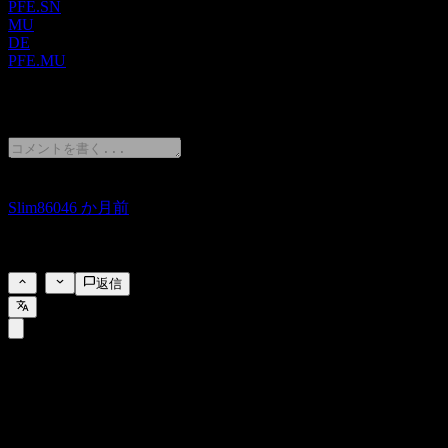
PFE.SN
学バイオシミラー、およびSulperazon、Atgam、Fragmin、
MU
Solu Medrol、Solu Cortef、Bicillinなどの無菌注射剤も提供し
DE
ています。同社は、Bristol-Myers Squibb Company、Astellas
PFE.MU
Pharma US, Inc.、Merck KGaA、BioNTech SEと提携している
ほか、生体分子AI基盤モデルの開発・展開に向けてBoltz,
2 Comments
PBCと戦略的提携を結んでいます。ファイザー (Pfizer) Inc.は
1849年に設立され、ニューヨーク州ニューヨークに本社を置
いています。
Slim8604
6 か月前
コメントなし.. 買ってホールド...
6
返信
FAQ
ファイザー (Pfizer)の株価は今日いくらですか？
▼
ファイザー (Pfizer)の株式ティッカーは何ですか？
▼