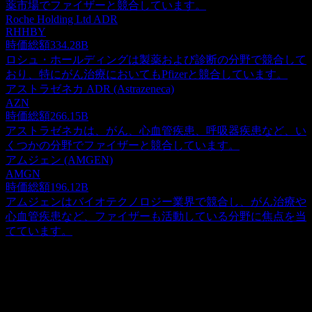
薬市場でファイザーと競合しています。
Roche Holding Ltd ADR
RHHBY
時価総額
334.28B
ロシュ・ホールディングは製薬および診断の分野で競合して
おり、特にがん治療においてもPfizerと競合しています。
アストラゼネカ ADR (Astrazeneca)
AZN
時価総額
266.15B
アストラゼネカは、がん、心血管疾患、呼吸器疾患など、い
くつかの分野でファイザーと競合しています。
アムジェン (AMGEN)
AMGN
時価総額
196.12B
アムジェンはバイオテクノロジー業界で競合し、がん治療や
心血管疾患など、ファイザーも活動している分野に焦点を当
てています。
概要
ファイザー (Pfizer) Inc.は、米国および国際的にバイオ医薬品
の発見、開発、製造、マーケティング、流通、販売を行って