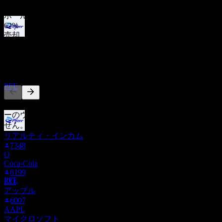
31
%
ホールド
62
%
売却
配当金支払い
8
%
1
SEP
27
他の人もフォロー中
ファイザー (Pfizer)
推定
PFE
このリストは、PFE をフォローしているStock Eventsユーザ
ーのウォッチリストに基づいています。投資推奨ではありま
せん。
リアルティ・インカム
配当落ち
7348
8
O
NOV
27
Coca-Cola
ファイザー (Pfizer)
6199
推定
PFE
KO
アップル
6007
AAPL
マイクロソフト