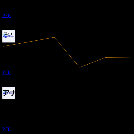
利益あり
0.65
ファイザー (Pfizer)
0.77
2020
2021
推定
PFE
2022
2023
2024
2025
配当金支払い
11
JUN
27
ファイザー (Pfizer)
推定
PFE
62.58B
売上高
7.77B
純利益
アナリスト格付け
配当落ち
28.77
平均目標株価
26
最高予想は 35.00 です。
JUL
27
過去6か月間の13件の評価に基づきます。これは投資推奨で
ファイザー (Pfizer)
はありません。
推定
PFE
購入