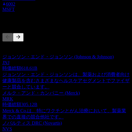
6002
MSFT
競合他社
このリストは最近の市場イベントに基づく分析です。投資推
奨ではありません。
ジョンソン・エンド・ジョンソン (Johnson & Johnson)
JNJ
時価総額
618.61B
ジョンソン・エンド・ジョンソンは、製薬および消費者向け
健康製品を含むさまざまなヘルスケアセグメントでファイザ
ーと競合しています。
メルク・アンド・カンパニー (Merck)
MRK
時価総額
305.12B
Merck & Co.は、特にワクチンとがん治療において、製薬業
界での直接の競合他社です。
ノバルティス DRC (Novartis)
NVS