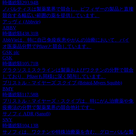
時価総額
293.94B
ノバルティスは製薬業界で競合し、ピフィザーの製品と直接
競合する幅広い範囲の薬を提供しています。
アッヴィ (Abbvie)
ABBV
時価総額
438.31B
AbbVieは、特に自己免疫疾患やがんの治療において、バイ
オ医薬品分野でPfizerと競合しています。
GSK plc
GSK
時価総額
105.71B
グラクソスミスクラインは製薬およびワクチンの分野で競合
しており、Pfizerも同様に深く関与しています。
ブリストル・マイヤーズ スクイブ (Bristol-Myers Squibb)
BMY
時価総額
117.58B
ブリストル・マイヤーズ・スクイブは、特にがん治療薬や免
疫療法の分野で製薬業界の競合他社です。
サノフィ ADR (Sanofi)
SNY
時価総額
104.13B
サノフィは、ワクチンや特殊治療薬を含む、グローバルな製