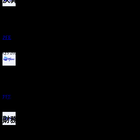
配当落ち
3
Nov
予想
25
Q1 2025
JAN
27
ファイザー (Pfizer)
推定
Q2 2025
PFE
Q3 2025
配当金支払い
Q4 2025
5
MAR
27
Q1 2026
予想EPS
ファイザー (Pfizer)
0.774591
推定
PFE
実際のEPS
Q2 2026
該当なし
次へ
財務情報
配当落ち
0.4
12.42%
利益率
10
0.53
MAY
27