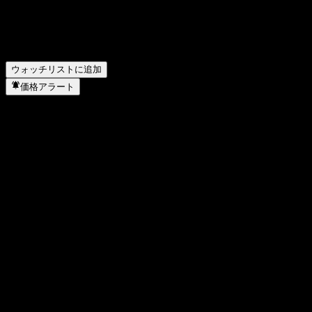
銀先物 (Shoulder Innovations) はどのセクターに属していま
すか？
▼
銀先物 (Shoulder Innovations) はいつ株式分割を実施しまし
たか？
▼
ウォッチリストに追加
価格アラート