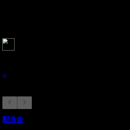
-
配当
-
今後
決算
17
NOV
銀先物 (Shoulder Innovations)
SI
配当金