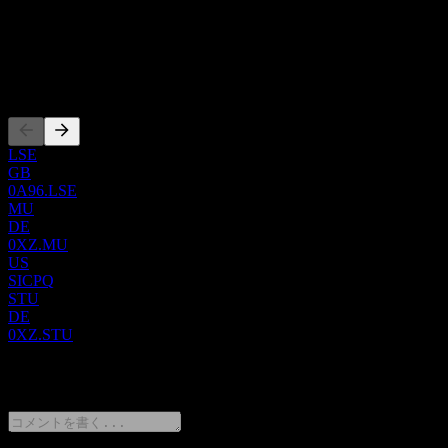
ISIN
US82537J1088
上場銘柄
LSE
GB
0A96.LSE
MU
DE
0XZ.MU
US
SICPQ
STU
DE
0XZ.STU
0 Comments