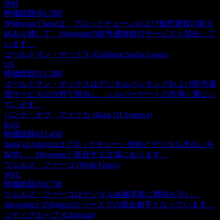
JPM
時価総額
901.58B
JPMorgan Chaseは、ブロックチェーンおよび仮想通貨の取り
組みを通じて、Silvergateの暗号通貨銀行サービスと競合して
います。
ゴールドマン・サックス (Goldman Sachs Group)
GS
時価総額
311.29B
ゴールドマン・サックスはデジタルバンキングおよび暗号通
貨サービスの分野で競合し、シルバーゲートの市場と重なっ
ています。
バンク・オブ・アメリカ (Bank Of America)
BAC
時価総額
423.45B
Bank of Americaはブロックチェーン技術とデジタル支払いを
探求し、Silvergateと競合する立場にあります。
ウェルズ・ファーゴ (Wells Fargo)
WFC
時価総額
266.73B
ウェルズ・ファーゴはデジタル金融革新に興味を示し、
SilvergateとのFintechスペースでの競合相手となっています。
シティグループ (Citigroup)