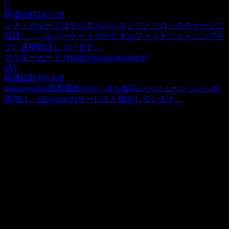
C
時価総額
240.13B
シティグループはデジタルバンキングとブロックチェーンに
投資し、シルバーゲートのデジタルファイナンスイニシアチ
ブと直接競合しています。
マスターカード (Mastercard Incorporated)
MA
時価総額
465.42B
Mastercardの仮想通貨やデジタル支払いソリューションへの
関与は、Silvergateのサービスと競合しています。
概要
銀先物 (Shoulder Innovations) は医療機器を製造しています。
同社は肩関節置換システムを開発しました。2009年に
Stephen B. GuntherとMichael DeVriesによって設立され、ミシ
Show more...
ガン州グランドラピッズに本社を置いています。
CEO
従業員
75
国
アメリカ合衆国