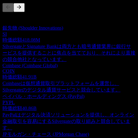
このリストは最近の市場イベントに基づく分析です。投資推
奨ではありません。
銀先物 (Shoulder Innovations)
SI
時価総額
418.08M
SilvergateとSignature Bankは両方とも暗号通貨業界に銀行サ
ービスを提供することに焦点を当てており、それにより直接
の競合他社となっています。
Coinbase (Coinbase Global)
COIN
時価総額
41.91B
Coinbaseは仮想通貨取引プラットフォームを運営し、
Silvergateのデジタル通貨サービスと競合しています。
ペイパル・ホールディングス (PayPal)
PYPL
時価総額
40.86B
PayPalはデジタル決済ソリューションを提供し、オンライン
金融取引を容易にするSilvergateの取り組みと競合していま
す。
JPモルガン・チェース (JPMorgan Chase)