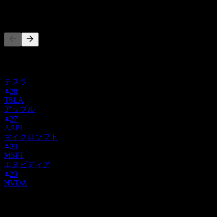
他の人もフォロー中
このリストは、SI をフォローしているStock Eventsユーザー
のウォッチリストに基づいています。投資推奨ではありませ
ん。
テスラ
28
TSLA
アップル
27
AAPL
マイクロソフト
23
MSFT
エヌビディア
23
NVDA
競合他社