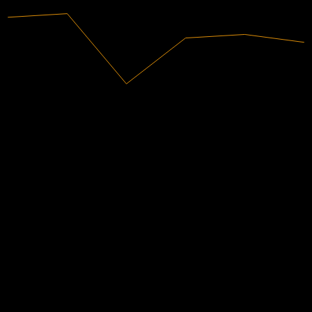
2025
47.32M
売上高
-40.36M
純利益
アナリスト格付け
26.00
平均目標株価
最高予想は 27.00 です。
過去6か月間の3件の評価に基づきます。これは投資推奨では
ありません。
購入
100
%
ホールド
0
%
売却
0
%