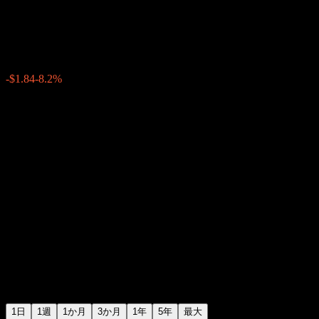
銀先物 (Shoulder Innovations)
$20.59
177
-$1.84
-8.2%
Friday 19:59
+$0.00
+0%
Friday 20:00
時間外取引
1日
1週
1か月
3か月
1年
5年
最大