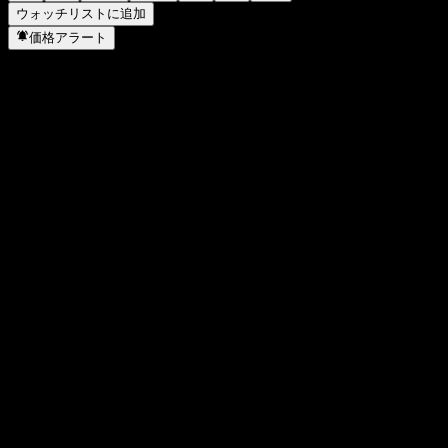
ウォッチリストに追加
価格アラート
統計
日中高値
20.59
日中安値
20.5
52週高値
24.6
52週安値
10.92
出来高
5,796
平均出来高
-
時価総額
427M
PER
-
配当利回り