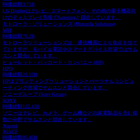
時価総額
3.71B
LG Displayはテレビ、スマートフォン、その他の電子機器向
けのディスプレイ市場でSamsungと競合しています。
モトローラ・ソリューションズ (Motorola Solutions)
MSI
時価総額
70.2B
モトローラソリューションズは、通信機器により焦点を当て
ていますが、モバイル電話やスマートデバイス市場ではサム
スンと競合しています。
ヒューレット・パッカード・カンパニー (HP)
HPQ
時価総額
22.15B
HPはプリンティングソリューションとパーソナルコンピュ
ーティング市場でサムスンと競合しています。
ソニーグループ (Sony Group)
SONY
時価総額
122.43B
ソニーはテレビ、カメラ、ゲーム機などの家電製品を含む複
数の分野でサムスンと競合しています。
Xiaomi
XIACF
時価総額
85.42B