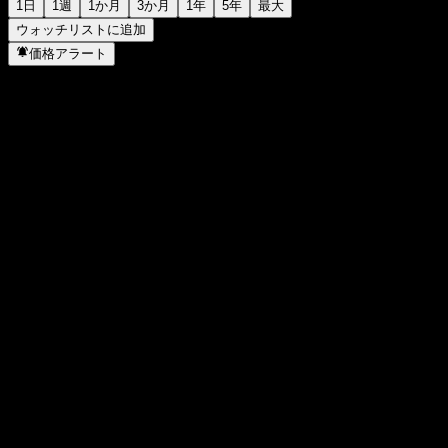
1日
1週
1か月
3か月
1年
5年
最大
ウォッチリストに追加
価格アラート
統計
日中高値
40.6
日中安値
40.6
52週高値
65.21
52週安値
40.6
出来高
200
平均出来高
0
時価総額
380.03B
PER
19.52