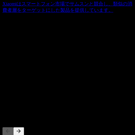
Xiaomiはスマートフォン市場でサムスンと競合し、類似の消
費者層をターゲットにした製品を提供しています。
概要
サムスン電子は、コンシューマーエレクトロニクス、情報技
術、モバイル通信、および最先端のデバイスソリューション
に注力し、世界規模で幅広く事業を展開しています。その包
Show more...
括的な製品ポートフォリオには、冷蔵庫、エアドレッサー、
CEO
洗濯機、乾燥機、調理器具、食器洗い機、掃除機、エアコ
Mr. Tae-Moon Roh Ph.D.
ン、空気清浄機などの幅広い家電製品が含まれます。さら
従業員
に、サムスンはテレビ、オーディオ機器、スマートフォン、
123915
タブレット、コンピューターモニター、インテリジェントお
国
よびLEDディスプレイサイネージ、スマートウォッチ、各種
韓国
アクセサリーを製造するとともに、メモリストレージ技術を
ISIN
提供しています。有形製品に加えて、同社は高度なサービス
KR7005930003
や専門的な提供物も展開しています。これには、医療機器、
ソフトウェアの設計・開発、半導体およびディスプレイパネ
上場銘柄
ルの受託製造、ならびに総合物流、金融サービス、マーケテ
ィング、コンサルティング、テクノロジーおよびクラウドソ
リューション、ベンチャーキャピタル投資などの幅広い企業