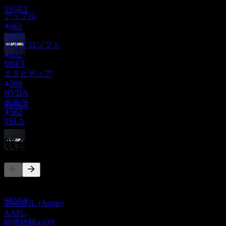
推定
ません。
SSNLF
アップル
661
AAPL
マイクロソフト
631
配当金支払い
MSFT
27
エヌビディア
AUG
27
598
サムスン電子 (Samsung Electronics)
NVDA
推定
テスラ
SSNLF
562
TSLA
競合他社
配当落ち
30
SEP
27
このリストは最近の市場イベントに基づく分析です。投資推
サムスン電子 (Samsung Electronics)
奨ではありません。
推定
SSNLF
アップル (Apple)
AAPL
時価総額
4.63T