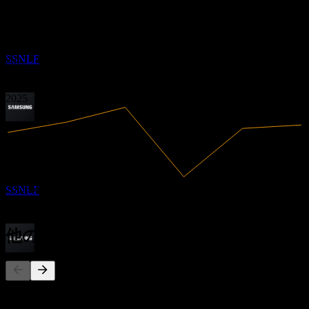
13.18%
利益率
3.73
31
利益あり
6.91
MAR
27
10.1
2020
サムスン電子 (Samsung Electronics)
2021
推定
SSNLF
2022
2023
2024
2025
配当金支払い
28
MAY
27
サムスン電子 (Samsung Electronics)
推定
235.35B
売上高
SSNLF
31.03B
純利益
他の人もフォロー中
配当落ち
30
JUN
27
このリストは、SSNLF をフォローしているStock Eventsユー
サムスン電子 (Samsung Electronics)
ザーのウォッチリストに基づいています。投資推奨ではあり