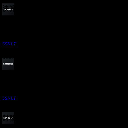
決算
配当落ち
29
Oct
予想
29
Q1 2025
DEC
サムスン電子 (Samsung Electronics)
推定
Q2 2025
SSNLF
Q3 2025
Q4 2025
配当金支払い
18
FEB
27
Q1 2026
予想EPS
サムスン電子 (Samsung Electronics)
10.097382925365
推定
SSNLF
実際のEPS
Q2 2026
該当なし
次へ
財務情報
配当落ち
0.54