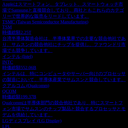
Appleはスマートフォン、タブレット、スマートウォッチ市
場でSamsungと直接競合しており、両社ともこれらのカテゴ
リーで世界的な販売をリードしています。
TSMC (Taiwan Semiconductor Manufacturing)
TSM
時価総額
2.25T
台湾半導体製造会社は、半導体業界での主要な競合他社であ
り、サムスンの競合他社にチップを提供し、ファウンドリ市
場でも競争しています。
インテル (Intel)
INTC
時価総額
552.06B
インテルは、特にコンピュータやサーバー向けのプロセッサ
の製造において、半導体産業でサムスンと競合しています。
クアルコム (Qualcomm)
QCOM
時価総額
199.37B
Qualcommは半導体部門の競合他社であり、特にスマートフ
ォン市場でサムスンのチップ製品と競合するプロセッサとモ
デムを供給しています。
LGディスプレイ (LG Display)
LPL