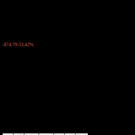
サムスン電子 (Samsung
Electronics)
$65.21
4739
-$74.79
-53.42%
Friday 13:30