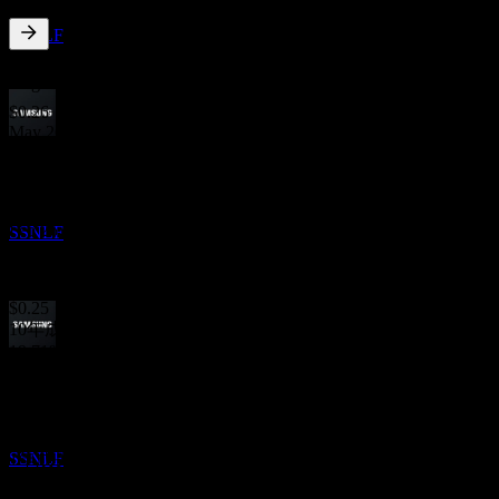
推定
SSNLF
7.21
%
配当利回り
Aug 26
$0.26
May 26
決算
$0.25
29
Apr 26
OCT
$0.39
サムスン電子 (Samsung Electronics)
Feb 26
SSNLF
$3.94
Nov 25
$0.25
10年成長
19.71%
配当金支払い
5年成長
19
18.42%
NOV
3年成長
サムスン電子 (Samsung Electronics)
38.27%
推定
SSNLF
1年成長
-43.9%