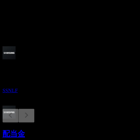
配当利回り
7.21%
配当
4.7
今後
配当金支払い
28
AUG
サムスン電子 (Samsung Electronics)
増加
SSNLF
配当落ち
30
配当金
SEP
サムスン電子 (Samsung Electronics)