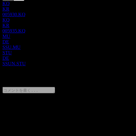
KQ
支援機能が含まれます。また、エンタープライズ自動化プラ
KR
ットフォーム、コネクテッドサービス、ネットワークデバイ
005930.KQ
スの設置および最適化、デジタル広告システムにも特化して
KQ
います。幅広い産業に対応しており、小売、ホスピタリテ
KR
ィ、金融、運輸、教育、政府、製造、公共安全、ヘルスケア
005935.KQ
などのセクターにサービスを提供しています。1938年に設立
MU
DE
されたサムスン電子は、韓国の水原市に本社を置いていま
SSU.MU
す。
STU
DE
SSUN.STU
0 Comments
意見をシェア
FAQ