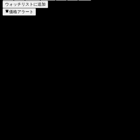
ウォッチリストに追加
価格アラート
統計
日中高値
67.17
日中安値
66.14
52週高値
71.25
52週安値
30.98
出来高
2,103,685
平均出来高
3,308,061
時価総額
32.61B
PER
22.49
配当利回り