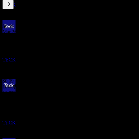
増加
TECK
0.54
%
配当利回り
Jun 26
$0.09
Mar 26
決算
$0.09
22
Dec 25
OCT
$0.09
テック (Teck Resources)
Sep 25
TECK
$0.09
Jun 25
$0.09
10年成長
16.77%
配当落ち
5年成長
15
17.59%
DEC
3年成長
テック (Teck Resources)
-1.64%
推定
TECK
1年成長
-0.65%