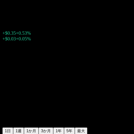
テック (Teck Resources)
$66.47
591
+$0.35
+0.53%
Friday 20:00
+$0.03
+0.05%
Friday 23:46
時間外取引
1日
1週
1か月
3か月
1年
5年
最大