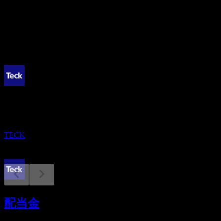
0.54%
配当
0.36
今後
配当落ち
15
SEP
テック (Teck Resources)
増加
TECK
配当金支払い
29
配当金
SEP
テック (Teck Resources)