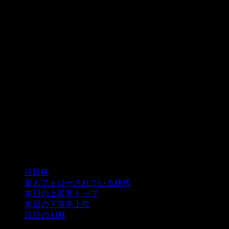
コレクション
注目株
最もフォローされている株式
本日の上昇率トップ
本日の下落率上位
注目のAI株