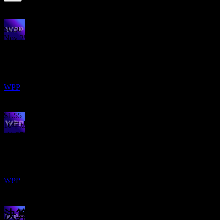
4.86
%
配当利回り
Jul 26
$0.50
Nov 25
配当金支払い
$0.50
3
Jul 25
NOV
WPP ADR (WPP.)
$1.66
Nov 24
推定
WPP
$0.97
Jul 24
$1.55
10年成長
-11.27%
配当落ち
5年成長
7
-11.38%
JUN
27
3年成長
WPP ADR (WPP.)
-26.01%
推定
WPP
1年成長
-53.57%
決算