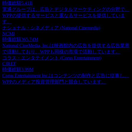
時価総額
5.41B
電通グループは、広告とデジタルマーケティングの分野で、
WPPの提供するサービスと重なるサービスを提供していま
す。
ナショナル・シネメディア (National Cinemedia)
NCMI
時価総額
365.74M
National CineMedia, Inc.は映画館内の広告を提供する広告業界
で活動しており、WPPも同様の市場で活動しています。
コラス・エンタテイメント (Corus Entertainment)
CJREF
時価総額
3.99M
Corus Entertainment Inc.はコンテンツの制作と広告に従事し、
WPPのメディア投資管理部門と競合しています。
概要
WPP ADR (WPP.)は、コミュニケーション戦略、カスタマー
エクスペリエンスの向上、コマースソリューション、高度な
テクノロジーアプリケーションを含む包括的なサービスを提
Show more...
供する、グローバルなクリエイティブ・トランスフォーメー