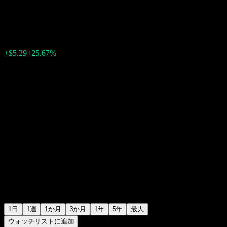
$25.90
1099
+$5.29
+25.67%
09:38 今日
1日
1週
1か月
3か月
1年
5年
最大
ウォッチリストに追加