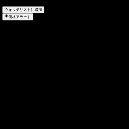
WPP ADR (WPP.) の本社はどこですか？
▼
ウォッチリストに追加
価格アラート