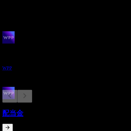
配当
1
今後
決算
6
AUG
WPP ADR (WPP.)
WPP
配当落ち
12
配当金
OCT
WPP ADR (WPP.)
推定
WPP