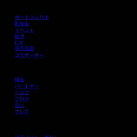
機能
ポートフォリオ
配当金
イベント
株式
ETF
暗号資産
コモディティ
company
料金
パートナー
ヘルプ
ブログ
学ぶ
プレス
法的情報