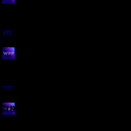
配当金支払い
6
Aug
予想
6
Q4 2023
JUL
27
WPP ADR (WPP.)
推定
Q1 2024
WPP
Q2 2024
Q4 2024
配当落ち
11
OCT
27
Q2 2025
予想EPS
WPP ADR (WPP.)
0.160568784
推定
WPP
実際のEPS
Q4 2025
該当なし
次へ
財務情報
配当金支払い
0
-1.56%
利益率
0.26
3
赤字
0.52
NOV
27