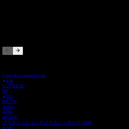
0
%
ホールド
100
%
売却
0
%
他の人もフォロー中
このリストは、WPP をフォローしているStock Eventsユーザ
ーのウォッチリストに基づいています。投資推奨ではありま
せん。
Legal & General Group
344
LGEN.LSE
BP
263
BP.LSE
Aviva
260
AV.LSE
ブリティッシュ・アメリカン・タバコ ADR
240