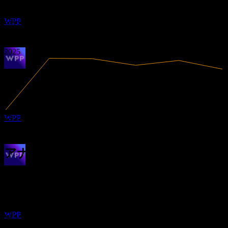
0.78
WPP ADR (WPP.)
2020
2021
推定
WPP
2022
2023
2024
2025
配当落ち
5
JUN
28
WPP ADR (WPP.)
推定
WPP
18.41B
売上高
-287.89M
純利益
アナリスト格付け
配当金支払い
0.00
平均目標株価
6
最高予想は 0.00 です。
JUL
28
過去6か月間の1件の評価に基づきます。これは投資推奨では
WPP ADR (WPP.)
ありません。
推定
WPP
購入