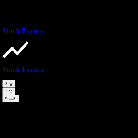
Stock Events
Stock Events
기능
기업
더보기