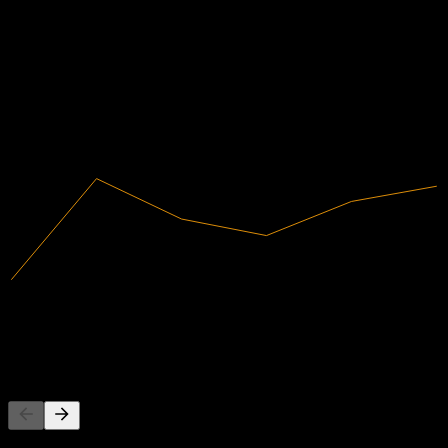
34.84%
이익률
수익성 있음
2020
2021
2022
2023
2024
2025
30.59M
매출
10.66M
순이익
경쟁사
이 목록은 최근 시장 이벤트를 기반으로 한 분석입니다. 투자