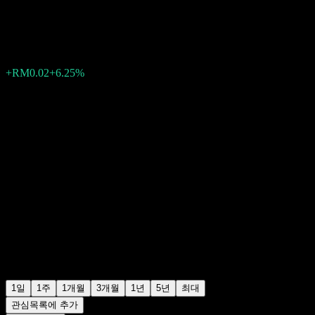
RM0.2550
2
+RM0.02
+6.25%
Friday 08:44
1일
1주
1개월
3개월
1년
5년
최대
관심목록에 추가