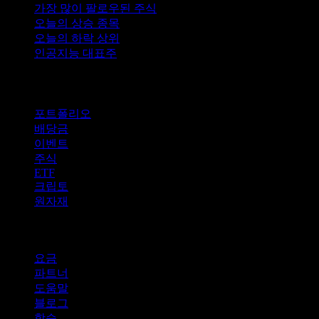
가장 많이 팔로우된 주식
오늘의 상승 종목
오늘의 하락 상위
인공지능 대표주
기능
포트폴리오
배당금
이벤트
주식
ETF
크립토
원자재
company
요금
파트너
도움말
블로그
학습