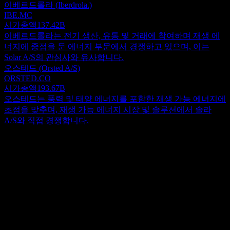
이베르드롤라 (Iberdrola.)
IBE.MC
시가총액
137.42B
이베르드롤라는 전기 생산, 유통 및 거래에 참여하며 재생 에
너지에 중점을 둔 에너지 부문에서 경쟁하고 있으며, 이는
Solar A/S의 관심사와 유사합니다.
오스테드 (Orsted A/S)
ORSTED.CO
시가총액
193.67B
오스테드는 풍력 및 태양 에너지를 포함한 재생 가능 에너지에
초점을 맞추며, 재생 가능 에너지 시장 및 솔루션에서 솔라
A/S와 직접 경쟁합니다.
정보
Solar AS는 덴마크, 스웨덴, 노르웨이 및 네덜란드 시장에서 전
기, 난방 및 배관, 환기, 기후 및 에너지 솔루션 분야의 소싱 및
서비스 기업으로 운영됩니다. 이 회사는 조명 기구 및 조명 장
Show more...
치, 다양한 설치 자재, 지능형 빌딩 시스템 관련 스위치 및 소켓
CEO
등의 제품, 그리고 케이블을 제공합니다. 또한 비디오 감시 장
직원
비 및 액세서리, 방범 알람, 화재 알람, 대규모 설치 및 도시 네
2936