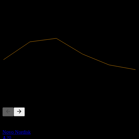
수익성 있음
2020
2021
2022
2023
2024
2025
12.17B
매출
74M
순이익
다른 사람들이 팔로우
이 목록은 0G33.LSE을(를) 팔로우하는 Stock Events 사용자들
의 관심목록을 기반으로 합니다. 투자 권고가 아닙니다.
Novo Nordisk
20