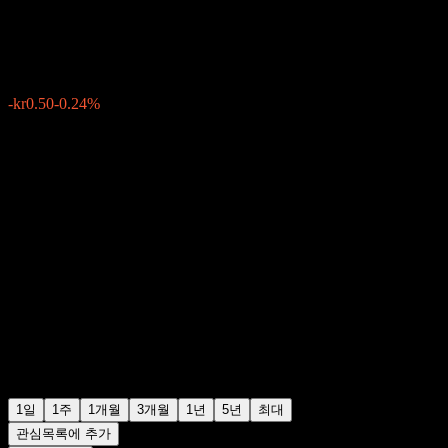
kr211.50
107
-kr0.50
-0.24%
Friday 14:42
1일
1주
1개월
3개월
1년
5년
최대
관심목록에 추가