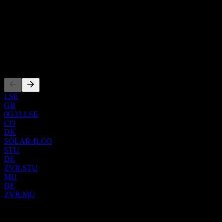
트워크용 출입 통제 시스템과 같은 통신 및 보안 제품과 솔루
국가
션을 제공하며, 홈 스위치, UPS, 전화용 안테나 장비에 대한 맞
덴마크
춤형 솔루션도 제공합니다. 아울러 밸브, 태양광 패널 및 전기,
ISIN
목재 및 펠릿 보일러, 욕실 및 주방 용품, 다양한 용도의 강철·
DK0010274844
구리·플라스틱 파이프, 파이프 장착 및 지지 제품, 배수 시스
템, 케이블 보호 시스템, 바닥 배수구, 냉수 펌프, 호스 및 단열
상장
제품 등을 공급합니다. 더불어 물류, 전문 지원 및 교육 서비스
를 제공합니다. 1919년에 설립되었으며 본사는 덴마크 베옌
(Vejen)에 위치하고 있습니다.
LSE
GB
0G33.LSE
CO
DK
SOLAR-B.CO
STU
DE
ZVR.STU
MU
DE
ZVR.MU
0 Comments