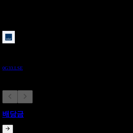
배당
-
예정
실적
13
AUG
Solar AS
0G33.LSE
배당금