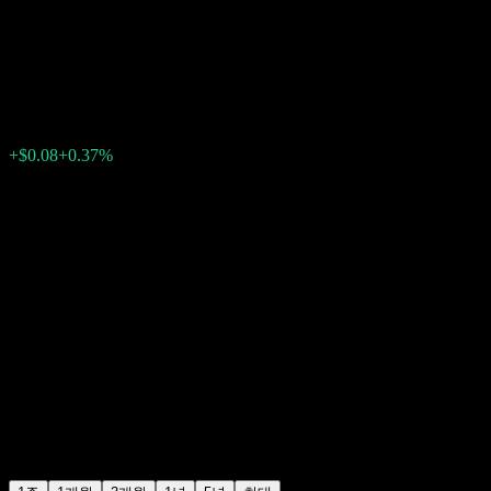
Fund Series B USD
$20.57
0
+$0.08
+0.37%
지난주