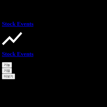
Stock Events
Stock Events
기능
기업
더보기