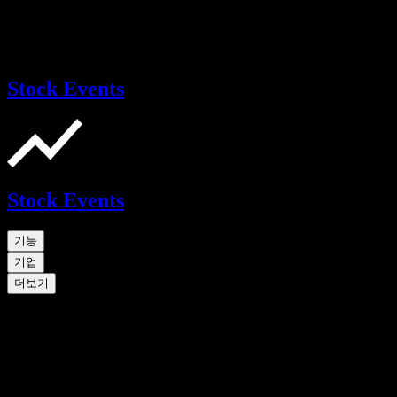
Stock Events
Stock Events
기능
기업
더보기