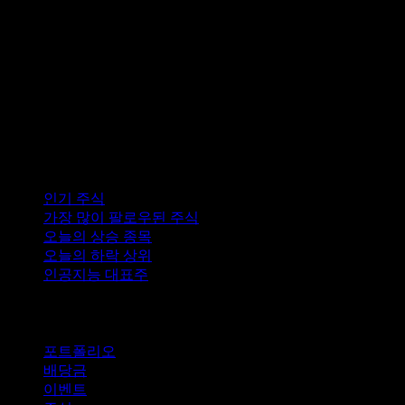
컬렉션
인기 주식
가장 많이 팔로우된 주식
오늘의 상승 종목
오늘의 하락 상위
인공지능 대표주
기능
포트폴리오
배당금
이벤트