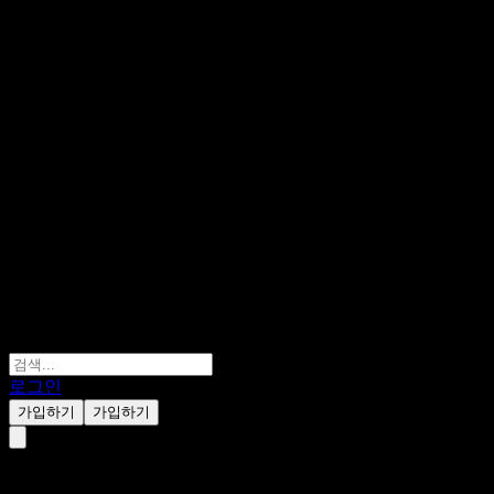
로그인
가입하기
가입하기
Western Asset Offshore Funds -