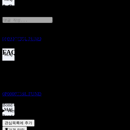
0 Comments
배당락
1
DEC
Western Asset Offshore Funds - WA High
Income Corporate Bond GBP Class
추정
생각을 공유하기
0P0000T3SL.FUND
FAQ
배당금 지급
오늘 Western Asset Offshore Funds - WA High Income
1
Corporate Bond GBP Class 주가는 얼마인가요?
▼
DEC
Western Asset Offshore Funds - WA High Income Corporate
Western Asset Offshore Funds - WA High
Bond GBP Class의 주식 심볼은 무엇인가요?
▼
Income Corporate Bond GBP Class
Western Asset Offshore Funds - WA High Income Corporate
추정
Bond GBP Class는 배당금을 지급하나요?
▼
0P0000T3SL.FUND
Western Asset Offshore Funds - WA High Income Corporate
Bond GBP Class는 어떤 섹터에 속해 있나요?
▼
Western Asset Offshore Funds - WA High Income Corporate
Bond GBP Class는 언제 주식 분할을 완료했나요?
▼
배당락
관심목록에 추가
1
JAN
27
가격 알림