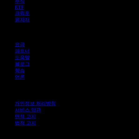
주식
ETF
크립토
원자재
company
요금
파트너
도움말
블로그
학습
언론
법적 고지
개인정보 처리방침
서비스 약관
면책 고지
법적 고지
비즈니스용