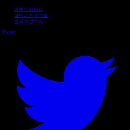
이벤트 데이터
파트너 프로그램
교육 프로그램
Twitter