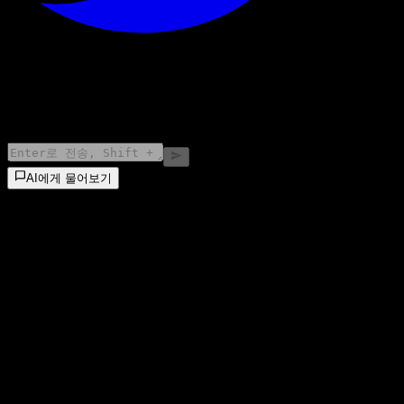
©
2026
Stock Events GmbH
AI에게 물어보기