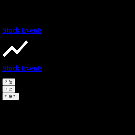
Stock Events
Stock Events
기능
기업
더보기