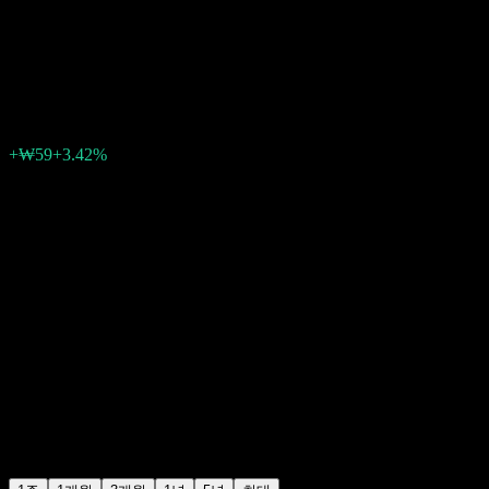
Feeder Equity 1 S
₩1,775
0
+₩59
+3.42%
지난주