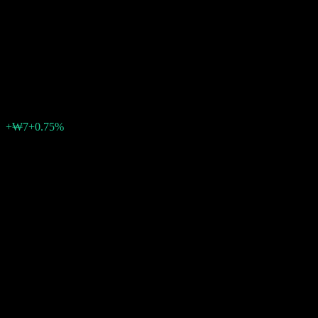
Global Growth 40 Conversion
Feeder Bond Balanced 1
₩1,001
0
+₩7
+0.75%
지난주