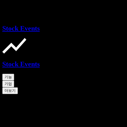
Stock Events
Stock Events
기능
기업
더보기