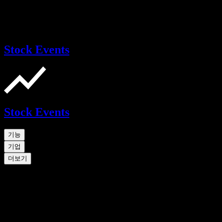
Stock Events
Stock Events
기능
기업
더보기