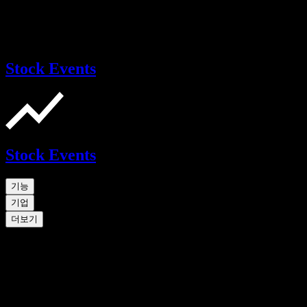
Stock Events
Stock Events
기능
기업
더보기