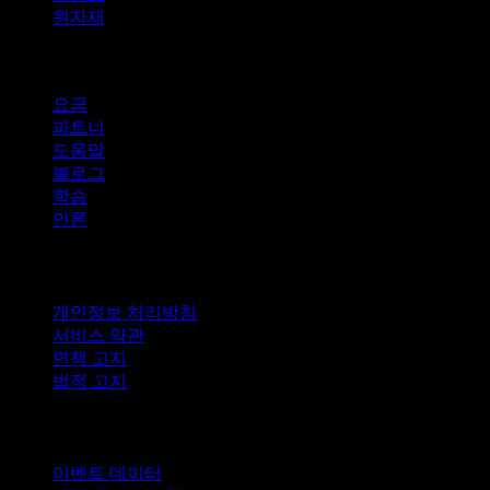
원자재
company
요금
파트너
도움말
블로그
학습
언론
법적 고지
개인정보 처리방침
서비스 약관
면책 고지
법적 고지
비즈니스용
이벤트 데이터