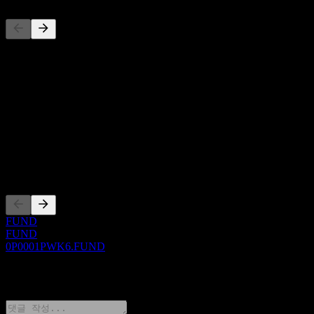
이 목록은 최근 시장 이벤트를 기반으로 한 분석입니다. 투자
권고가 아닙니다.
정보
Show more...
CEO
상장
FUND
FUND
0P0001PWK6.FUND
0 Comments