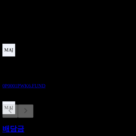
배당수익률
4.49%
배당
0.05
예정
배당락
29
OCT
Green Juxiang enhancement bond fund C
추정
0P0001PWK6.FUND
배당금 지급
29
배당금
OCT
Green Juxiang enhancement bond fund C