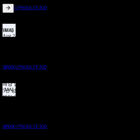
추정
0P0001PWK6.FUND
4.49
%
배당수익률
Oct 25
¥0.05
Aug 24
배당락
¥0.05
29
Jun 24
OCT
27
Green Juxiang enhancement bond fund C
¥0.06
Sep 23
추정
0P0001PWK6.FUND
¥0.06
10년 성장
해당 없음
5년 성장
해당 없음
배당금 지급
3년 성장
29
-4.83%
OCT
27
1년 성장
Green Juxiang enhancement bond fund C
해당 없음
추정
0P0001PWK6.FUND
경쟁사