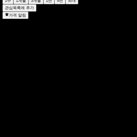
1주
1개월
3개월
1년
5년
최대
관심목록에 추가
가격 알림
통계
일일 최고가
1.1145
일일 최저가
1.1145
52주 최고가
1.179
52주 최저
1.0907
거래량
-
평균 거래량
-
시가총액
0
PER
-