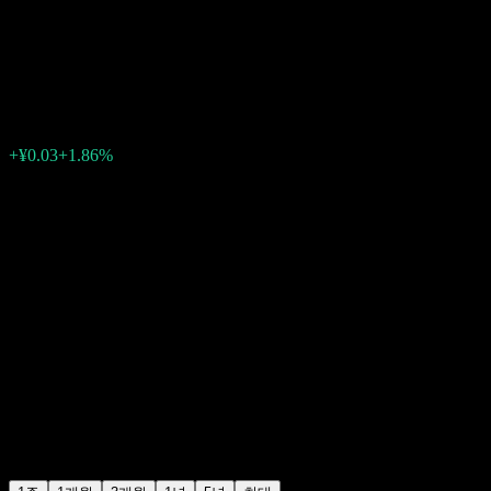
Eq C
¥1.8914
0
+¥0.03
+1.86%
지난주