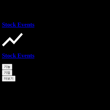
Stock Events
Stock Events
기능
기업
더보기