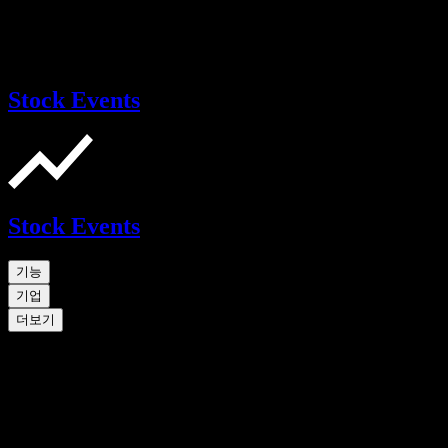
Stock Events
Stock Events
기능
기업
더보기