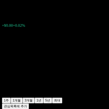
¥1.1810
0
+¥0.00
+0.02%
지난주
1주
1개월
3개월
1년
5년
최대
관심목록에 추가