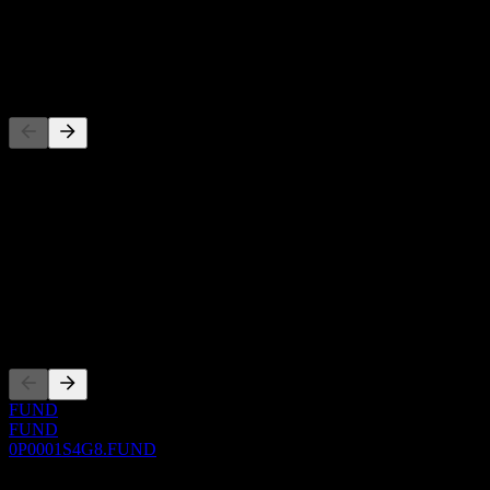
배당
-
경쟁사
이 목록은 최근 시장 이벤트를 기반으로 한 분석입니다. 투자 
정보
Show more...
CEO
상장
FUND
FUND
0P0001S4G8.FUND