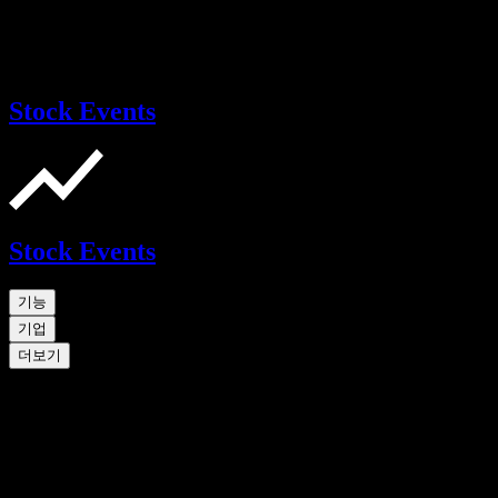
Stock Events
Stock Events
기능
기업
더보기