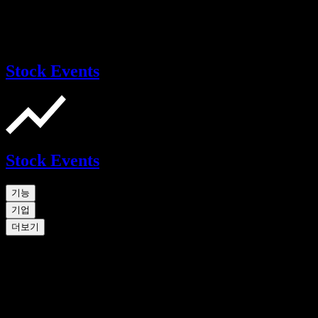
Stock Events
Stock Events
기능
기업
더보기