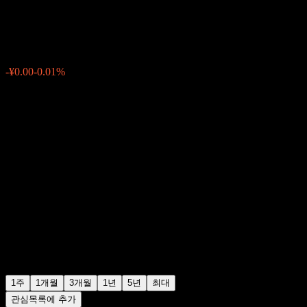
¥1.0170
0
-¥0.00
-0.01%
지난주
1주
1개월
3개월
1년
5년
최대
관심목록에 추가