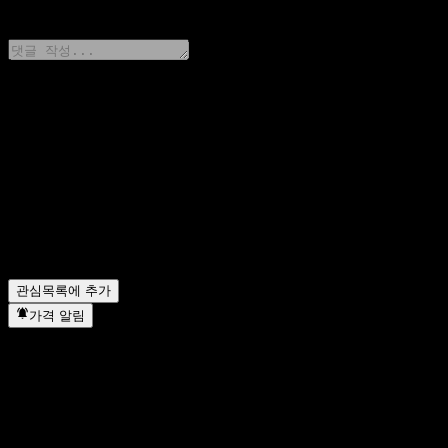
0 Comments
생각을 공유하기
FAQ
오늘 Tibet Eastmoney SSE STAR CompPR FdrC 주가는 얼
Tibet Eastmoney SSE STAR CompPR FdrC의 주식 심볼은 
Tibet Eastmoney SSE STAR CompPR FdrC는 어떤 섹터에 
Tibet Eastmoney SSE STAR CompPR FdrC는 언제 주식 
관심목록에 추가
가격 알림