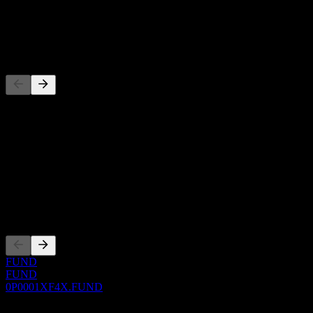
배당
-
경쟁사
이 목록은 최근 시장 이벤트를 기반으로 한 분석입니다. 투자 
정보
Show more...
CEO
상장
FUND
FUND
0P0001XF4X.FUND