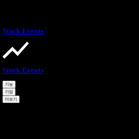
Stock Events
Stock Events
기능
기업
더보기