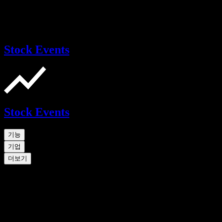
Stock Events
Stock Events
기능
기업
더보기