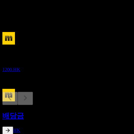
배당
0.06
예정
실적
1
SEP
Midland
1200.HK
배당락
10
배당금
JUN
27
Midland
추정
1200.HK