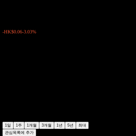
HK$2.08
2
-HK$0.06
-3.03%
08:08 오늘
1일
1주
1개월
3개월
1년
5년
최대
관심목록에 추가