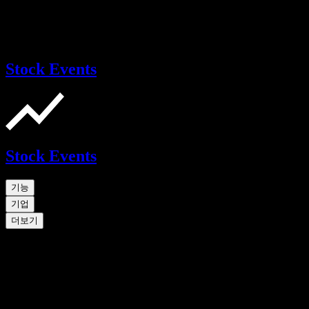
Stock Events
Stock Events
기능
기업
더보기