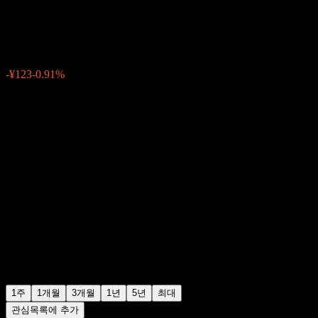
¥13,368
0
-¥123
-0.91%
지난주
1주
1개월
3개월
1년
5년
최대
관심목록에 추가