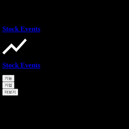
Stock Events
Stock Events
기능
기업
더보기