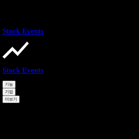
Stock Events
Stock Events
기능
기업
더보기